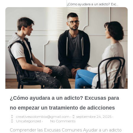
Ne
¿Cómo ayudara a un adicto? Excusas para no empezar un tratamiento de adicciones
¿Cómo ayudara a un adicto? Excusas para
no empezar un tratamiento de adicciones
creativescolombia@gmail.com
•
septiembre 24, 2025
•
Uncategorized
•
No Comments
Comprender las Excusas Comunes Ayudar a un adicto