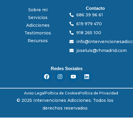
Contacto
Sobre mí
686 39 96 61
Servicios
619 979 470
Adicciones
918 265 100
Testimonios
Recursos
info@intervencionesadic
joseluis@rhmadrid.com
Redes Sociales
F
I
Y
L
a
n
o
i
c
s
u
n
e
t
t
k
Aviso Legal
Política de Cookies
Política de Privacidad
b
a
u
e
o
g
b
d
© 2025 Intervenciones Adicciones. Todos los
o
r
e
i
derechos reservados
k
a
n
m