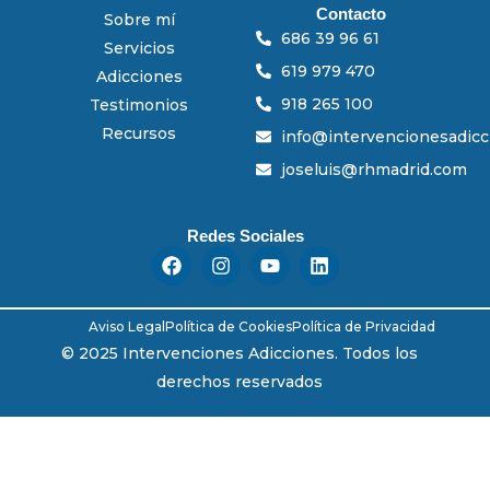
Contacto
Sobre mí
686 39 96 61
Servicios
619 979 470
Adicciones
918 265 100
Testimonios
Recursos
info@intervencionesadic
joseluis@rhmadrid.com
Redes Sociales
F
I
Y
L
a
n
o
i
c
s
u
n
e
t
t
k
Aviso Legal
Política de Cookies
Política de Privacidad
b
a
u
e
o
g
b
d
© 2025 Intervenciones Adicciones. Todos los
o
r
e
i
derechos reservados
k
a
n
m