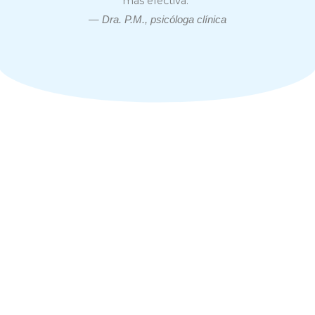
más efectiva.”
—
Dra. P.M., psicóloga clínica