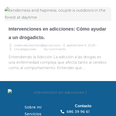
Intervenciones en adicciones: Cómo ayudar
a un drogadicto.
creativescolombia@gmail.com
•
septiembre 11, 2025
•
Uncategorized
•
No Comments
Entendiendo la Adicción La adicción a las drogas es
una enfermedad compleja que afecta tanto al cerebro
como al comportamiento. Entender que …
Contacto
Sobre mí
686 39 96 61
Servicios