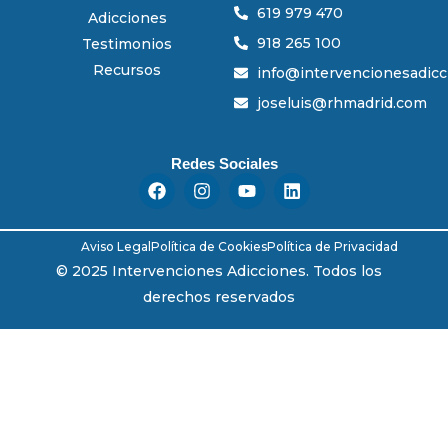
619 979 470
Adicciones
918 265 100
Testimonios
Recursos
info@intervencionesadic
joseluis@rhmadrid.com
Redes Sociales
F
I
Y
L
a
n
o
i
c
s
u
n
e
t
t
k
Aviso Legal
Política de Cookies
Política de Privacidad
b
a
u
e
o
g
b
d
© 2025 Intervenciones Adicciones. Todos los
o
r
e
i
derechos reservados
k
a
n
m